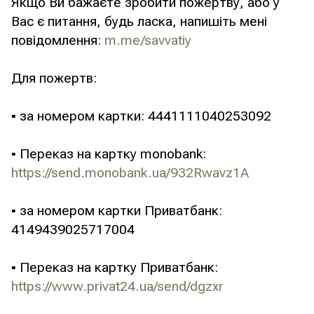
Якщо Ви бажаєте зробити пожертву, або у
Вас є питання, будь ласка, напишіть мені
повідомлення:
m.me/savvatiy
Для пожертв:
▪️ за номером картки: 4441111040253092
▪️ Переказ на картку monobank:
https://send.monobank.ua/932Rwavz1A
▪️ за номером картки Приватбанк:
4149439025717004
▪️ Переказ на картку Приватбанк:
https://www.privat24.ua/send/dgzxr